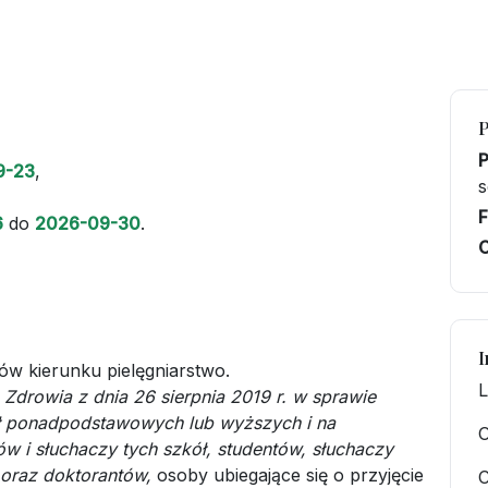
9-23
,
s
F
6
do
2026-09-30
.
C
I
ów kierunku pielęgniarstwo.
L
 Zdrowia z dnia 26 sierpnia 2019 r. w sprawie
ł ponadpodstawowych lub wyższych i na
O
w i słuchaczy tych szkół, studentów, słuchaczy
oraz doktorantów,
osoby ubiegające się o przyjęcie
C