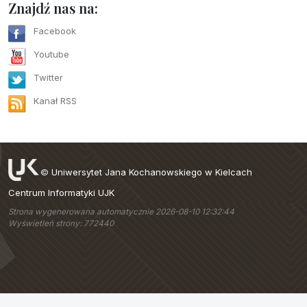
Znajdź nas na:
Facebook
Youtube
Twitter
Kanał RSS
©
Uniwersytet Jana Kochanowskiego w Kielcach
Centrum Informatyki UJK
Strona wygenerowana automatycznie 2026-08-10 12:32:44
Wyświetleń strony: 772440