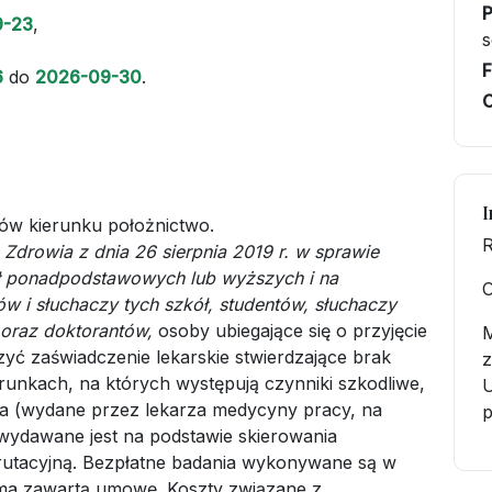
9-23
,
s
F
6
do
2026-09-30
.
C
I
ów kierunku położnictwo.
R
 Zdrowia z dnia 26 sierpnia 2019 r. w sprawie
ł ponadpodstawowych lub wyższych i na
O
w i słuchaczy tych szkół, studentów, słuchaczy
oraz doktorantów,
osoby ubiegające się o przyjęcie
yć zaświadczenie lekarskie stwierdzające brak
z
runkach, na których występują czynniki szkodliwe,
U
wia (wydane przez lekarza medycyny pracy, na
wydawane jest na podstawie skierowania
rutacyjną. Bezpłatne badania wykonywane są w
ma zawartą umowę. Koszty związane z