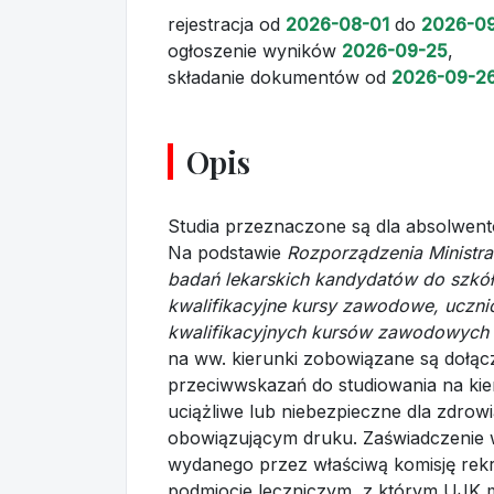
rejestracja
od
2026-08-01
do
2026-0
ogłoszenie wyników
2026-09-25
,
składanie dokumentów
od
2026-09-2
Opis
Studia przeznaczone są dla absolwent
Na podstawie
Rozporządzenia Ministra
badań lekarskich kandydatów do szkó
kwalifikacyjne kursy zawodowe, ucznió
kwalifikacyjnych kursów zawodowych 
na ww. kierunki zobowiązane są dołącz
przeciwwskazań do studiowania na kie
uciążliwe lub niebezpieczne dla zdro
obowiązującym druku. Zaświadczenie 
wydanego przez właściwą komisję rek
podmiocie leczniczym, z którym UJK 