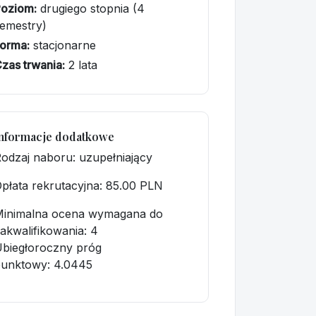
Poziom:
drugiego stopnia (4
emestry)
orma:
stacjonarne
zas trwania:
2 lata
nformacje dodatkowe
odzaj naboru: uzupełniający
płata rekrutacyjna
: 85.00 PLN
Minimalna ocena wymagana do
akwalifikowania:
4
biegłoroczny próg
punktowy
: 4.0445