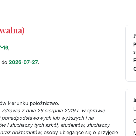
iwalna)
-16
,
s
F
do
2026-07-27
.
C
I
ów kierunku położnictwo.
L
 Zdrowia z dnia 26 sierpnia 2019 r. w sprawie
ł ponadpodstawowych lub wyższych i na
O
w i słuchaczy tych szkół, studentów, słuchaczy
oraz doktorantów,
osoby ubiegające się o przyjęcie