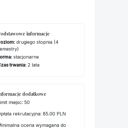
Podstawowe informacje
Poziom:
drugiego stopnia (4
emestry)
orma:
stacjonarne
zas trwania:
2 lata
nformacje dodatkowe
imit miejsc: 50
płata rekrutacyjna
: 85.00 PLN
Minimalna ocena wymagana do