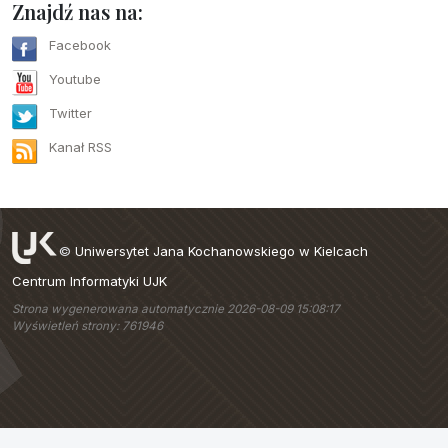
Znajdź nas na:
Facebook
Youtube
Twitter
Kanał RSS
©
Uniwersytet Jana Kochanowskiego w Kielcach
Centrum Informatyki UJK
Strona wygenerowana automatycznie 2026-08-09 15:08:17
Wyświetleń strony: 761946