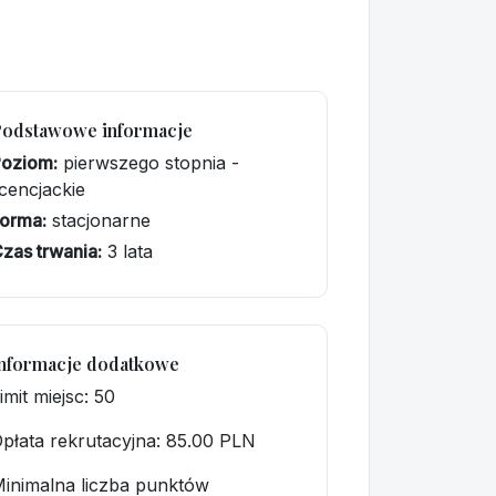
Podstawowe informacje
Poziom:
pierwszego stopnia -
icencjackie
orma:
stacjonarne
zas trwania:
3 lata
nformacje dodatkowe
imit miejsc: 50
płata rekrutacyjna
: 85.00 PLN
inimalna liczba punktów