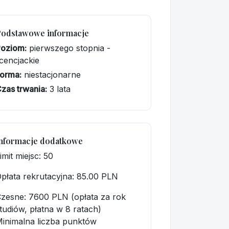
Podstawowe informacje
Poziom:
pierwszego stopnia -
icencjackie
orma:
niestacjonarne
zas trwania:
3 lata
nformacje dodatkowe
imit miejsc: 50
płata rekrutacyjna
: 85.00 PLN
zesne: 7600 PLN (opłata za rok
tudiów, płatna w 8 ratach)
inimalna liczba punktów