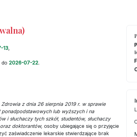
iwalna)
-13
,
l
F
do
2026-07-22
.
C
I
 Zdrowia z dnia 26 sierpnia 2019 r. w sprawie
L
ł ponadpodstawowych lub wyższych i na
w i słuchaczy tych szkół, studentów, słuchaczy
O
oraz doktorantów,
osoby ubiegające się o przyjęcie
yć zaświadczenie lekarskie stwierdzające brak
M