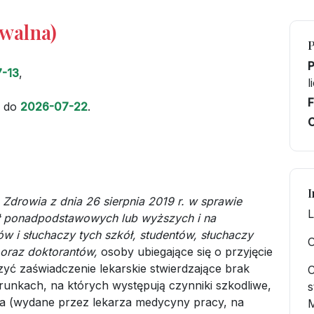
iwalna)
-13
,
l
F
do
2026-07-22
.
C
I
 Zdrowia z dnia 26 sierpnia 2019 r. w sprawie
L
ł ponadpodstawowych lub wyższych i na
w i słuchaczy tych szkół, studentów, słuchaczy
O
oraz doktorantów,
osoby ubiegające się o przyjęcie
yć zaświadczenie lekarskie stwierdzające brak
C
runkach, na których występują czynniki szkodliwe,
s
wia (wydane przez lekarza medycyny pracy, na
M