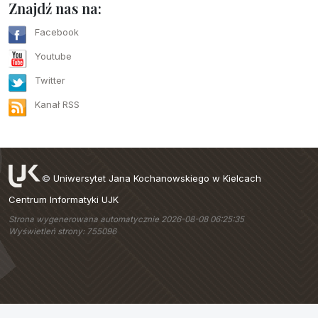
Znajdź nas na:
Facebook
Youtube
Twitter
Kanał RSS
©
Uniwersytet Jana Kochanowskiego w Kielcach
Centrum Informatyki UJK
Strona wygenerowana automatycznie 2026-08-08 06:25:35
Wyświetleń strony: 755096