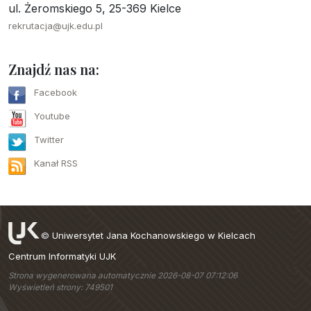
ul. Żeromskiego 5, 25-369 Kielce
rekrutacja@ujk.edu.pl
Znajdź nas na:
Facebook
Youtube
Twitter
Kanał RSS
©
Uniwersytet Jana Kochanowskiego w Kielcach
Centrum Informatyki UJK
Strona wygenerowana automatycznie 2026-08-07 07:12:06
Wyświetleń strony: 749501