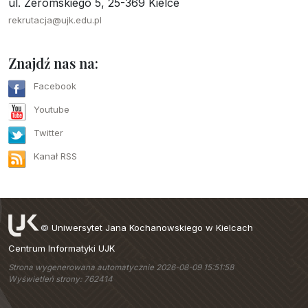
ul. Żeromskiego 5, 25-369 Kielce
rekrutacja@ujk.edu.pl
Znajdź nas na:
Facebook
Youtube
Twitter
Kanał RSS
©
Uniwersytet Jana Kochanowskiego w Kielcach
Centrum Informatyki UJK
Strona wygenerowana automatycznie 2026-08-09 15:51:58
Wyświetleń strony: 762414