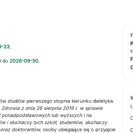
9-23
,
s
F
6
do
2026-09-30
.
C
I
w studiów pierwszego stopnia kierunku dietetyka.
L
 Zdrowia z dnia 26 sierpnia 2019 r. w sprawie
ł ponadpodstawowych lub wyższych i na
O
w i słuchaczy tych szkół, studentów, słuchaczy
oraz doktorantów,
osoby ubiegające się o przyjęcie
C