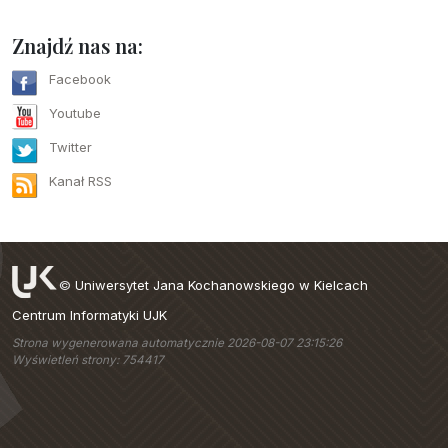
Znajdź nas na:
Facebook
Youtube
Twitter
Kanał RSS
©
Uniwersytet Jana Kochanowskiego w Kielcach
Centrum Informatyki UJK
Strona wygenerowana automatycznie 2026-08-07 23:15:26
Wyświetleń strony: 754417