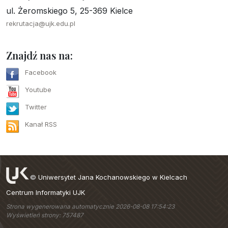
ul. Żeromskiego 5, 25-369 Kielce
rekrutacja@ujk.edu.pl
Znajdź nas na:
Facebook
Youtube
Twitter
Kanał RSS
©
Uniwersytet Jana Kochanowskiego w Kielcach
Centrum Informatyki UJK
Strona wygenerowana automatycznie 2026-08-08 17:54:23
Wyświetleń strony: 757487