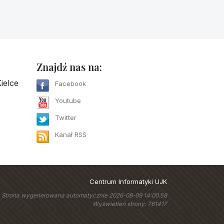
Znajdź nas na:
ielce
Facebook
Youtube
Twitter
Kanał RSS
Centrum Informatyki UJK
Strona wygenerowana automatycznie 2026-08-09 14:00:58
Wyświetleń strony: 761417