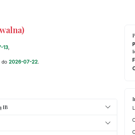
iwalna)
-13
,
l
F
do
2026-07-22
.
C
I
ą IB
L
O
C