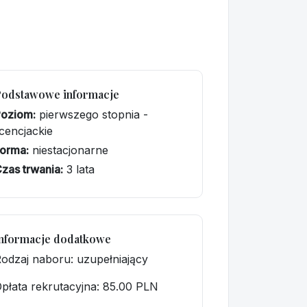
Podstawowe informacje
Poziom:
pierwszego stopnia -
icencjackie
orma:
niestacjonarne
zas trwania:
3 lata
nformacje dodatkowe
odzaj naboru: uzupełniający
płata rekrutacyjna
: 85.00 PLN