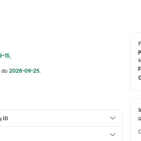
9-15
,
l
F
do
2026-09-25
.
C
I
ą IB
R
O