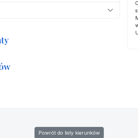
C
s
M
w
U
ty
tów
Powrót do listy kierunków