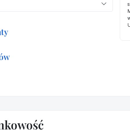
s
M
w
U
ty
tów
unkowość