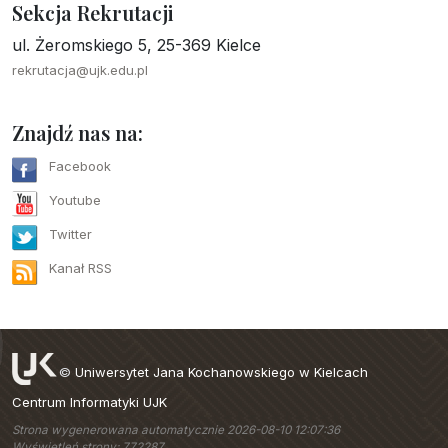
Sekcja Rekrutacji
ul. Żeromskiego 5, 25-369 Kielce
rekrutacja@ujk.edu.pl
Znajdź nas na:
Facebook
Youtube
Twitter
Kanał RSS
©
Uniwersytet Jana Kochanowskiego w Kielcach
Centrum Informatyki UJK
Strona wygenerowana automatycznie 2026-08-10 12:07:36
Wyświetleń strony: 772287