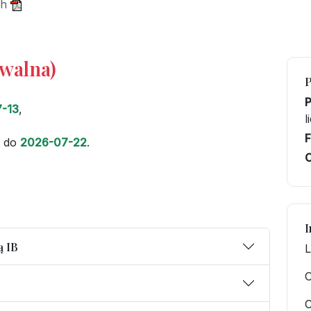
ch
iwalna)
-13
,
l
F
do
2026-07-22
.
C
I
ą IB
L
O
C