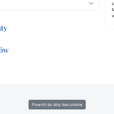
s
M
w
ty
tów
Powrót do listy kierunków