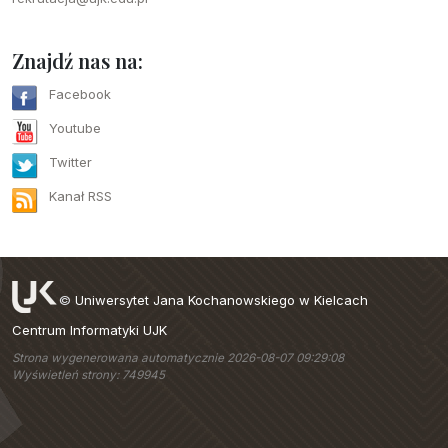
Znajdź nas na:
Facebook
Youtube
Twitter
Kanał RSS
©
Uniwersytet Jana Kochanowskiego w Kielcach
Centrum Informatyki UJK
Strona wygenerowana automatycznie 2026-08-07 09:29:08
Wyświetleń strony: 749945