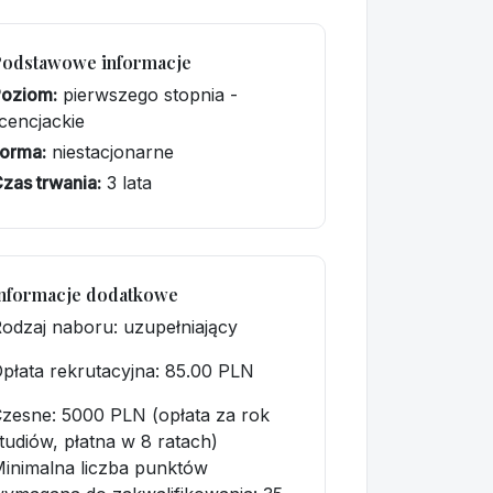
Podstawowe informacje
Poziom:
pierwszego stopnia -
icencjackie
orma:
niestacjonarne
zas trwania:
3 lata
nformacje dodatkowe
odzaj naboru: uzupełniający
płata rekrutacyjna
: 85.00 PLN
zesne: 5000 PLN (opłata za rok
tudiów, płatna w 8 ratach)
inimalna liczba punktów