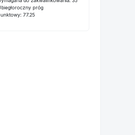
ymagana do zakwalifikowania:
35
biegłoroczny próg
punktowy
: 77.25