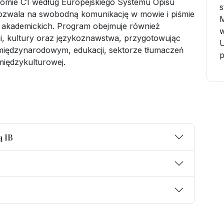
ziomie C1 według Europejskiego Systemu Opisu
s
ozwala na swobodną komunikację w mowie i piśmie
M
akademickich. Program obejmuje również
w
orii, kultury oraz językoznawstwa, przygotowując
U
iędzynarodowym, edukacji, sektorze tłumaczeń
międzykulturowej.
ą IB