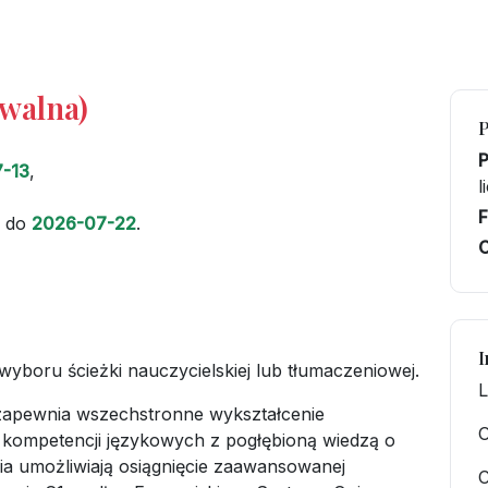
iwalna)
-13
,
l
F
do
2026-07-22
.
C
I
wyboru ścieżki nauczycielskiej lub tłumaczeniowej.
L
apewnia wszechstronne wykształcenie
O
j kompetencji językowych z pogłębioną wiedzą o
ia umożliwiają osiągnięcie zaawansowanej
C