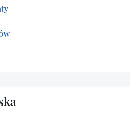
ty
tów
ska