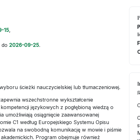
9-15
,
l
F
do
2026-09-25
.
C
I
wyboru ścieżki nauczycielskiej lub tłumaczeniowej.
R
apewnia wszechstronne wykształcenie
O
j kompetencji językowych z pogłębioną wiedzą o
ia umożliwiają osiągnięcie zaawansowanej
C
ziomie C1 według Europejskiego Systemu Opisu
s
ozwala na swobodną komunikację w mowie i piśmie
M
akademickich. Program obejmuje również