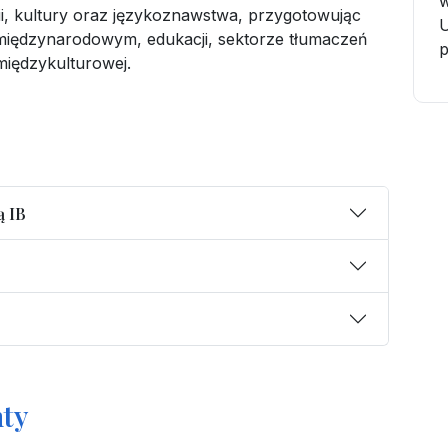
w
orii, kultury oraz językoznawstwa, przygotowując
U
iędzynarodowym, edukacji, sektorze tłumaczeń
międzykulturowej.
ą IB
ty