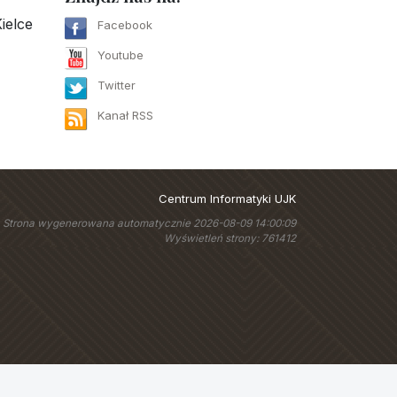
ielce
Facebook
Youtube
Twitter
Kanał RSS
Centrum Informatyki UJK
Strona wygenerowana automatycznie 2026-08-09 14:00:09
Wyświetleń strony: 761412