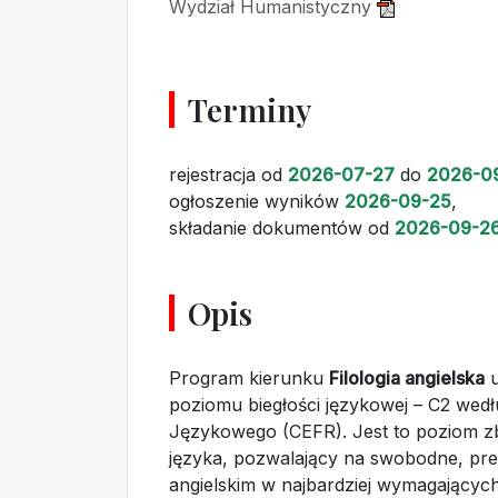
Wydział Humanistyczny
Terminy
rejestracja
od
2026-07-27
do
2026-0
ogłoszenie wyników
2026-09-25
,
składanie dokumentów
od
2026-09-2
Opis
Program kierunku
Filologia angielska
u
poziomu biegłości językowej – C2 wed
Językowego (CEFR). Jest to poziom z
języka, pozwalający na swobodne, prec
angielskim w najbardziej wymagającyc