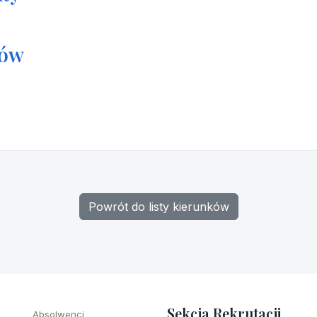
tów
Powrót do listy kierunków
Sekcja Rekrutacji
Absolwenci