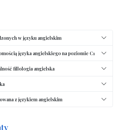
zonych w języku angielskim
omością języka angielskiego na poziomie C1
lność fillologia angielska
ska
sowana z językiem angielskim
ty