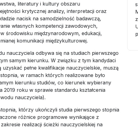
stwa, literatury i kultury obszaru
s
jętności krytycznej analizy, interpretacji oraz
 kładzie nacisk na samodzielność badawczą,
z
owanie własnych kompetencji zawodowych,
U
 w środowisku międzynarodowym, edukacji,
mianej komunikacji międzykulturowej.
 nauczyciela odbywa się na studiach pierwszego
na tym samym kierunku. W związku z tym kandydaci
ą uzyskać pełne kwalifikacje nauczycielskie, muszą
stopnia, w ramach których realizowane było
amym kierunku studiów, co kierunek wybierany
a 2019 roku w sprawie standardu kształcenia
wodu nauczyciela).
stopnia, którzy ukończyli studia pierwszego stopnia
aczone różnice programowe wynikające z
resie realizacji ścieżki nauczycielskiej na