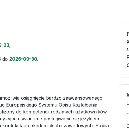
9-23
,
s
F
6
do
2026-09-30
.
C
I
możliwia osiągnięcie bardzo zaawansowanego
L
ług Europejskiego Systemu Opisu Kształcenia
bliżony do kompetencji rodzimych użytkowników
O
yzyjne i świadome posługiwanie się językiem
h kontekstach akademickich i zawodowych. Studia
C