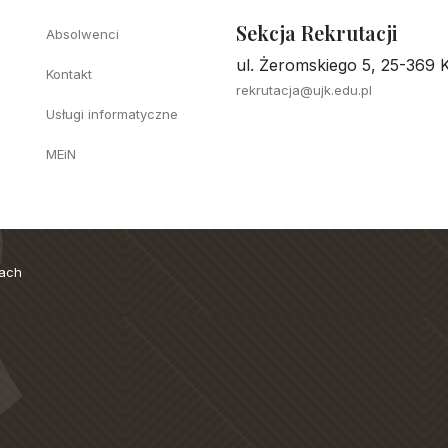
Sekcja Rekrutacji
Absolwenci
ul. Żeromskiego 5, 25-369 K
Kontakt
rekrutacja@ujk.edu.pl
Usługi informatyczne
MEiN
cach