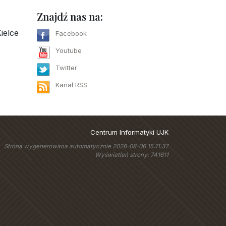
Znajdź nas na:
ielce
Facebook
Youtube
Twitter
Kanał RSS
Centrum Informatyki UJK
Strona wygenerowana automatycznie 2026-08-06 15:11:37
Wyświetleń strony: 741611