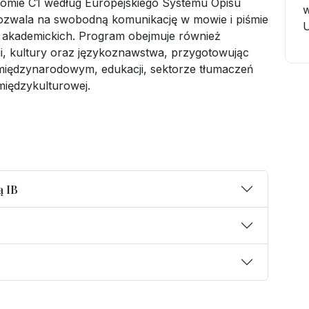
ziomie C1 według Europejskiego Systemu Opisu
w
ozwala na swobodną komunikację w mowie i piśmie
U
akademickich. Program obejmuje również
orii, kultury oraz językoznawstwa, przygotowując
iędzynarodowym, edukacji, sektorze tłumaczeń
międzykulturowej.
ą IB