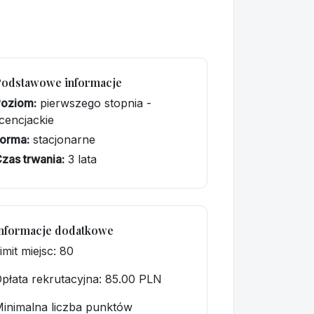
Podstawowe informacje
Poziom:
pierwszego stopnia -
icencjackie
orma:
stacjonarne
zas trwania:
3 lata
nformacje dodatkowe
imit miejsc: 80
płata rekrutacyjna
: 85.00 PLN
inimalna liczba punktów