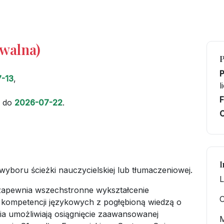
iwalna)
-13
,
l
F
do
2026-07-22
.
C
I
wyboru ścieżki nauczycielskiej lub tłumaczeniowej.
L
apewnia wszechstronne wykształcenie
O
j kompetencji językowych z pogłębioną wiedzą o
ia umożliwiają osiągnięcie zaawansowanej
M