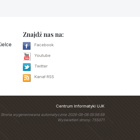
Znajdź nas na:
ielce
Facebook
Youtube
Twitter
Kanał RSS
Centrum Informatyki UJK
Strona wygenerowana automatycznie 2026-08-08 05:56:56
Wyświetleń strony: 755071