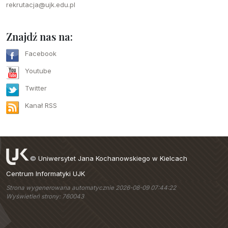
rekrutacja@ujk.edu.pl
Znajdź nas na:
Facebook
Youtube
Twitter
Kanał RSS
©
Uniwersytet Jana Kochanowskiego w Kielcach
Centrum Informatyki UJK
Strona wygenerowana automatycznie 2026-08-09 07:44:22
Wyświetleń strony: 760043