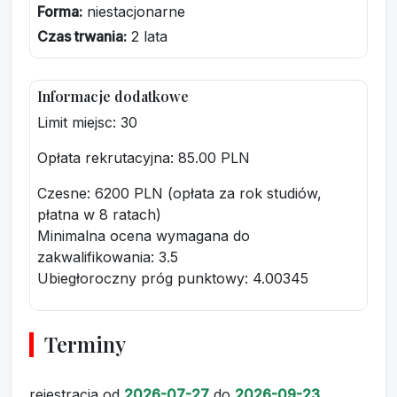
Forma:
niestacjonarne
Czas trwania:
2 lata
Informacje dodatkowe
Limit miejsc: 30
Opłata rekrutacyjna
: 85.00 PLN
Czesne: 6200 PLN (opłata za rok studiów,
płatna w 8 ratach)
Minimalna ocena wymagana do
zakwalifikowania:
3.5
Ubiegłoroczny próg punktowy
: 4.00345
Terminy
rejestracja
od
2026-07-27
do
2026-09-23
,