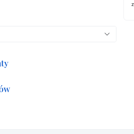
z
ty
tów