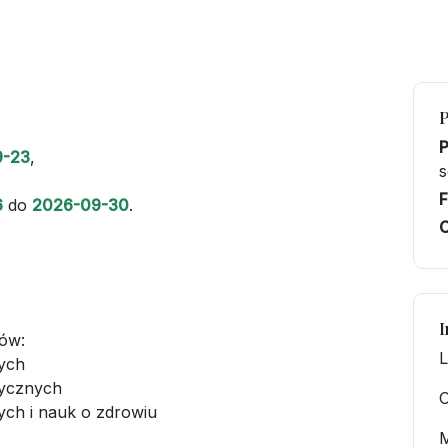
9-23
,
s
F
6
do
2026-09-30
.
C
I
tów:
L
nych
tycznych
O
ych i nauk o zdrowiu