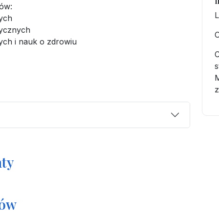
I
tów:
L
nych
tycznych
O
ych i nauk o zdrowiu
C
s
z
ty
tów