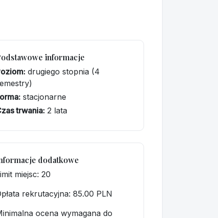
Podstawowe informacje
Poziom:
drugiego stopnia (4
emestry)
orma:
stacjonarne
zas trwania:
2 lata
nformacje dodatkowe
imit miejsc: 20
płata rekrutacyjna
: 85.00 PLN
Minimalna ocena wymagana do