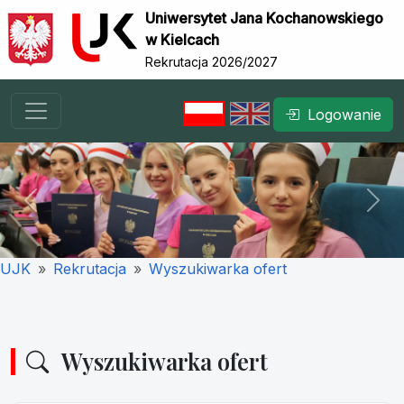
Uniwersytet Jana Kochanowskiego
w Kielcach
Rekrutacja 2026/2027
Logowanie
Previous
Nex
UJK
Rekrutacja
Wyszukiwarka ofert
Wyszukiwarka ofert