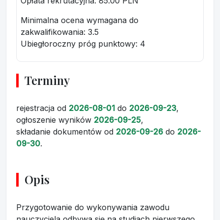
Opłata rekrutacyjna
: 85.00 PLN
Minimalna ocena wymagana do
zakwalifikowania:
3.5
Ubiegłoroczny próg punktowy
: 4
Terminy
rejestracja
od
2026-08-01
do
2026-09-23
,
ogłoszenie wyników
2026-09-25
,
składanie dokumentów
od
2026-09-26
do
2026-
09-30
.
Opis
Przygotowanie do wykonywania zawodu
nauczyciela odbywa się na studiach pierwszego