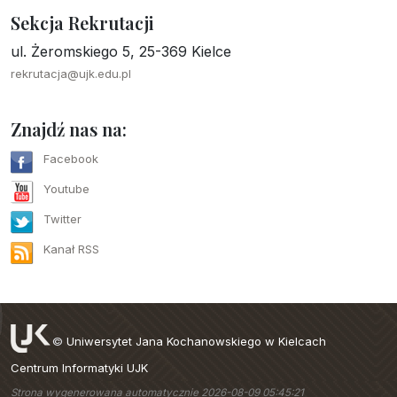
Sekcja Rekrutacji
ul. Żeromskiego 5, 25-369 Kielce
rekrutacja@ujk.edu.pl
Znajdź nas na:
Facebook
Youtube
Twitter
Kanał RSS
©
Uniwersytet Jana Kochanowskiego w Kielcach
Centrum Informatyki UJK
Strona wygenerowana automatycznie 2026-08-09 05:45:21