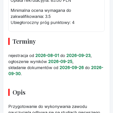
Opłata rekrutacyjna
: 85.00 PLN
Minimalna ocena wymagana do
zakwalifikowania:
3.5
Ubiegłoroczny próg punktowy
: 4
Terminy
rejestracja
od
2026-08-01
do
2026-09-23
,
ogłoszenie wyników
2026-09-25
,
składanie dokumentów
od
2026-09-26
do
2026-
09-30
.
Opis
Przygotowanie do wykonywania zawodu
nauczyciela odbywa się na studiach pierwszego