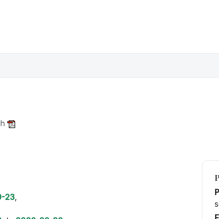
ch
9-23
,
s
F