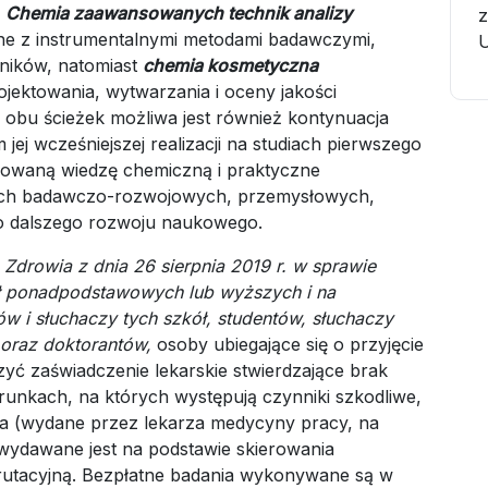
.
Chemia zaawansowanych technik analizy
z
ne z instrumentalnymi metodami badawczymi,
U
ników, natomiast
chemia kosmetyczna
jektowania, wytwarzania i oceny jakości
bu ścieżek możliwa jest również kontynuacja
jej wcześniejszej realizacji na studiach pierwszego
sowaną wiedzę chemiczną i praktyczne
iach badawczo-rozwojowych, przemysłowych,
do dalszego rozwoju naukowego.
 Zdrowia z dnia 26 sierpnia 2019 r. w sprawie
ł ponadpodstawowych lub wyższych i na
w i słuchaczy tych szkół, studentów, słuchaczy
oraz doktorantów,
osoby ubiegające się o przyjęcie
yć zaświadczenie lekarskie stwierdzające brak
runkach, na których występują czynniki szkodliwe,
wia (wydane przez lekarza medycyny pracy, na
wydawane jest na podstawie skierowania
rutacyjną. Bezpłatne badania wykonywane są w