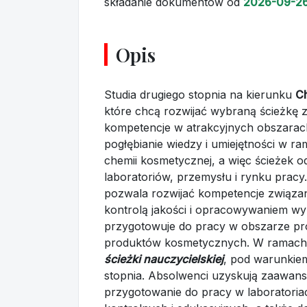
składanie dokumentów
od
2026-09-2
Opis
Studia drugiego stopnia na kierunku
C
które chcą rozwijać wybraną ścieżk
kompetencje w atrakcyjnych obszarac
pogłębianie wiedzy i umiejętności w r
chemii kosmetycznej, a więc ścieżek
laboratoriów, przemysłu i rynku pracy
pozwala rozwijać kompetencje związa
kontrolą jakości i opracowywaniem wy
przygotowuje do pracy w obszarze pro
produktów kosmetycznych. W ramach o
ścieżki nauczycielskiej
, pod warunkiem 
stopnia. Absolwenci uzyskują zaawan
przygotowanie do pracy w laborator