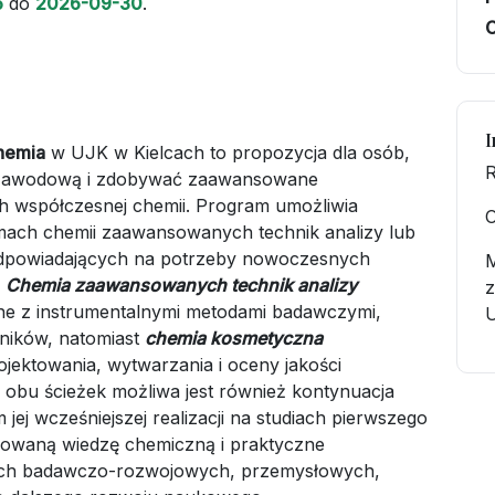
6
do
2026-09-30
.
C
I
hemia
w UJK w Kielcach to propozycja dla osób,
R
ę zawodową i zdobywać zaawansowane
h współczesnej chemii. Program umożliwia
O
amach chemii zaawansowanych technik analizy lub
 odpowiadających na potrzeby nowoczesnych
.
Chemia zaawansowanych technik analizy
z
ne z instrumentalnymi metodami badawczymi,
U
ników, natomiast
chemia kosmetyczna
jektowania, wytwarzania i oceny jakości
bu ścieżek możliwa jest również kontynuacja
jej wcześniejszej realizacji na studiach pierwszego
sowaną wiedzę chemiczną i praktyczne
iach badawczo-rozwojowych, przemysłowych,