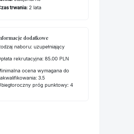
zas trwania:
2 lata
nformacje dodatkowe
odzaj naboru: uzupełniający
płata rekrutacyjna
: 85.00 PLN
Minimalna ocena wymagana do
akwalifikowania:
3.5
biegłoroczny próg punktowy
: 4