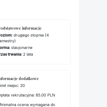
Podstawowe informacje
Poziom:
drugiego stopnia (4
emestry)
orma:
stacjonarne
zas trwania:
2 lata
nformacje dodatkowe
imit miejsc: 20
płata rekrutacyjna
: 85.00 PLN
Minimalna ocena wymagana do