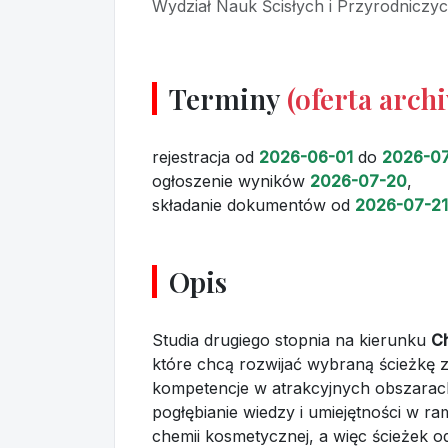
Wydział Nauk Ścisłych i Przyrodniczy
Terminy
(oferta arch
rejestracja
od
2026-06-01
do
2026-07
ogłoszenie wyników
2026-07-20
,
składanie dokumentów
od
2026-07-21
Opis
Studia drugiego stopnia na kierunku
C
które chcą rozwijać wybraną ścieżk
kompetencje w atrakcyjnych obszarac
pogłębianie wiedzy i umiejętności w r
chemii kosmetycznej, a więc ścieżek