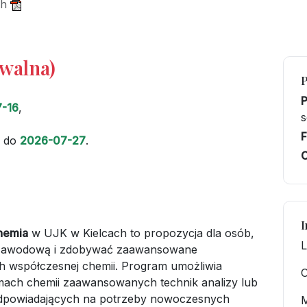
ch
iwalna)
-16
,
s
F
do
2026-07-27
.
C
I
hemia
w UJK w Kielcach to propozycja dla osób,
L
ę zawodową i zdobywać zaawansowane
h współczesnej chemii. Program umożliwia
O
amach chemii zaawansowanych technik analizy lub
 odpowiadających na potrzeby nowoczesnych