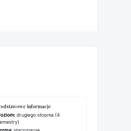
Podstawowe informacje
Poziom:
drugiego stopnia (4
emestry)
orma:
stacjonarne