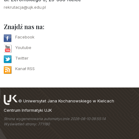
rekrutacja@ujk.edu.pl
Znajdź nas na:
Facebook
Youtube
Twitter
Kanał RSS
©
Uniwersytet Jana Kochanowskiego w Kielcach
Centrum Informatyki UJK
Strona wygenerowana automatycznie 2026-08-10 09:55:14
Wyświetleń strony: 771180