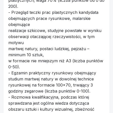
plastycznych; waga 70% (liczba punktów od 0 do
200).
- Przegląd teczki prac plastycznych kandydata
obejmujących prace rysunkowe, malarskie
obejmujące
realizacje szkicowe, studyjne powstałe w wyniku
obserwacji otaczającej rzeczywistości, w tym
motywu
martwej natury, postaci ludzkiej, pejzażu –
minimum 10 sztuk,
w formacie nie mniejszym niż A3 (liczba punktów
0-50).
- Egzamin praktyczny rysunkowy obejmujący
studium martwej natury w dowolnej technice
rysunkowej na formacie 100x70, trwający 3
godziny zegarowe (liczba punktów 0-100).
- Rozmowa kwalifikacyjna, podczas której
sprawdzana jest ogólna wiedza dotycząca
obszaru sztuki i kultury wizualnej, zbieżność