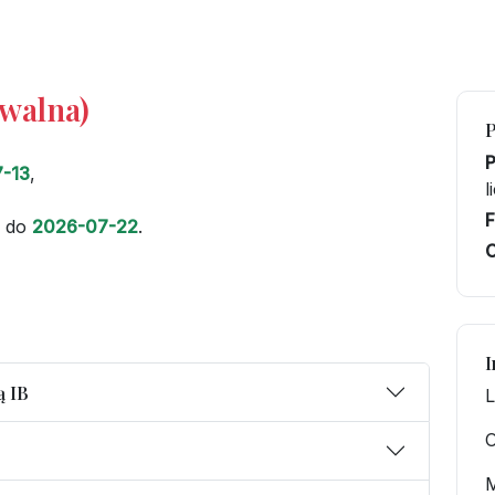
iwalna)
-13
,
l
F
do
2026-07-22
.
C
I
ą IB
L
O
M