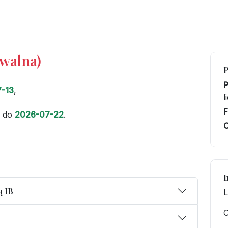
iwalna)
-13
,
l
F
do
2026-07-22
.
C
I
ą IB
L
O