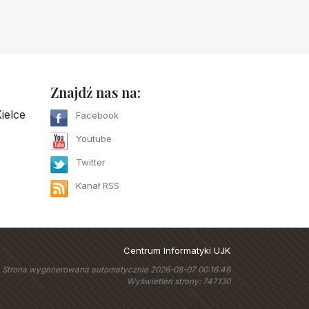
Znajdź nas na:
ielce
Facebook
Youtube
Twitter
Kanał RSS
Centrum Informatyki UJK
Strona wygenerowana automatycznie 2026-08-07 00:16:46
Wyświetleń strony: 747130