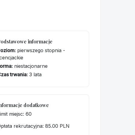
Podstawowe informacje
Poziom:
pierwszego stopnia -
icencjackie
orma:
niestacjonarne
zas trwania:
3 lata
nformacje dodatkowe
imit miejsc: 60
płata rekrutacyjna
: 85.00 PLN