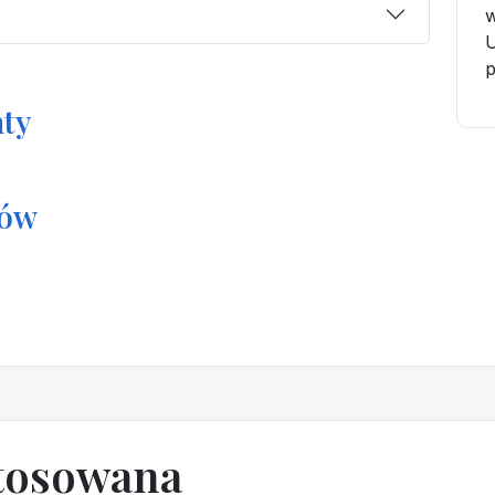
w
U
ty
tów
tosowana