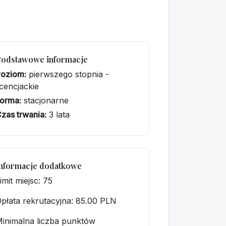
Podstawowe informacje
Poziom:
pierwszego stopnia -
icencjackie
orma:
stacjonarne
zas trwania:
3 lata
nformacje dodatkowe
imit miejsc: 75
płata rekrutacyjna
: 85.00 PLN
inimalna liczba punktów