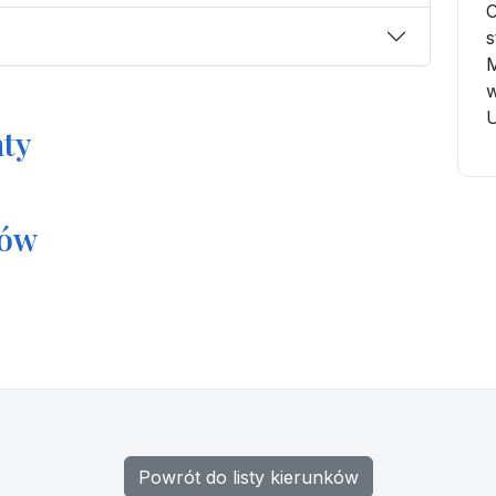
C
s
M
w
U
ty
tów
Powrót do listy kierunków