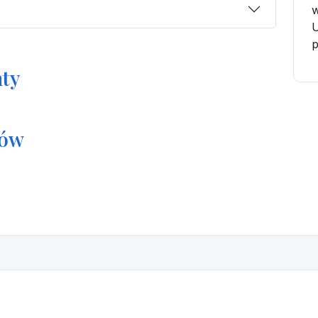
w
U
ty
tów