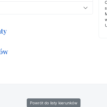
C
s
M
w
U
ty
tów
Powrót do listy kierunków