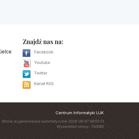
Znajdź nas na:
ielce
Facebook
Youtube
Twitter
Kanał RSS
Centrum Informatyki UJK
Strona wygenerowana automatycznie 2026-08-07 09:55:13
Wyświetleń strony: 750060