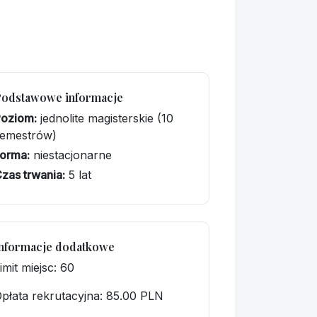
Podstawowe informacje
Poziom:
jednolite magisterskie (10
semestrów)
orma:
niestacjonarne
zas trwania:
5 lat
nformacje dodatkowe
imit miejsc: 60
płata rekrutacyjna
: 85.00 PLN