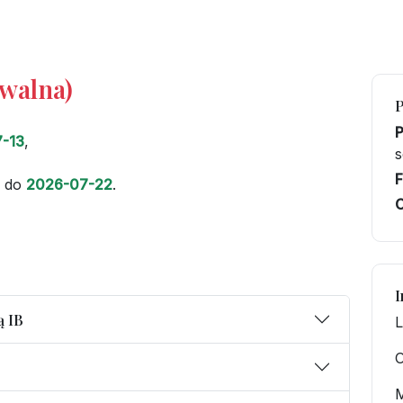
iwalna)
-13
,
F
do
2026-07-22
.
C
I
ą IB
L
O
M