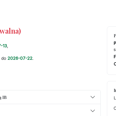
iwalna)
-13
,
F
do
2026-07-22
.
C
I
ą IB
L
O