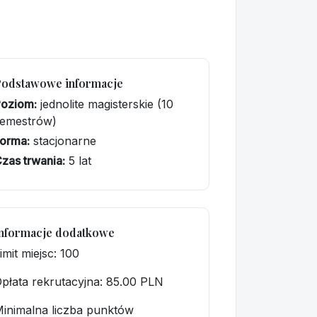
Podstawowe informacje
Poziom:
jednolite magisterskie (10
semestrów)
orma:
stacjonarne
zas trwania:
5 lat
nformacje dodatkowe
imit miejsc: 100
płata rekrutacyjna
: 85.00 PLN
inimalna liczba punktów