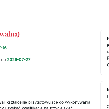
iwalna)
-16
,
s
F
do
2026-07-27
.
C
I
L
owali kształcenie przygotowujące do wykonywania
O
y uzyskać kwalifikacje nauczycielskie*