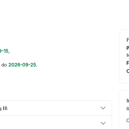
9-15
,
l
F
do
2026-09-25
.
C
I
ą IB
R
O