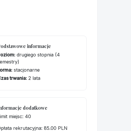
Podstawowe informacje
Poziom:
drugiego stopnia (4
emestry)
orma:
stacjonarne
zas trwania:
2 lata
nformacje dodatkowe
imit miejsc: 40
płata rekrutacyjna
: 85.00 PLN