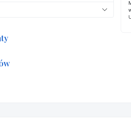
M
w
U
ty
tów