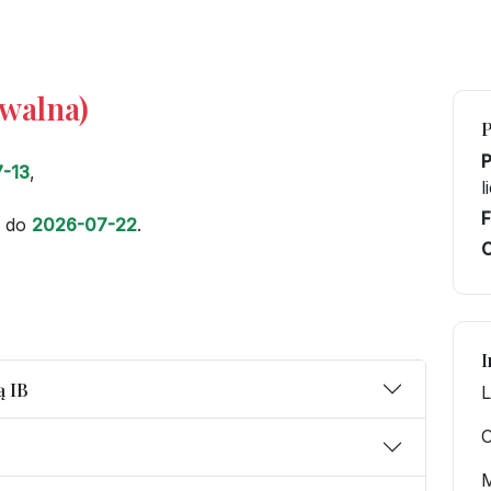
iwalna)
-13
,
l
F
do
2026-07-22
.
C
I
ą IB
L
O
M