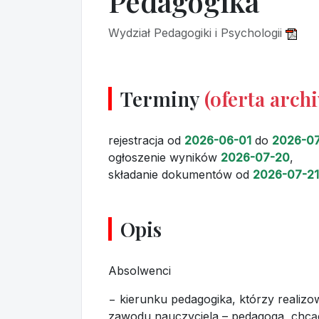
Pedagogika
Wydział Pedagogiki i Psychologii
Terminy
(oferta arch
rejestracja
od
2026-06-01
do
2026-07
ogłoszenie wyników
2026-07-20
,
składanie dokumentów
od
2026-07-21
Opis
Absolwenci
− kierunku pedagogika, którzy realiz
zawodu nauczyciela – pedagoga, chcąc