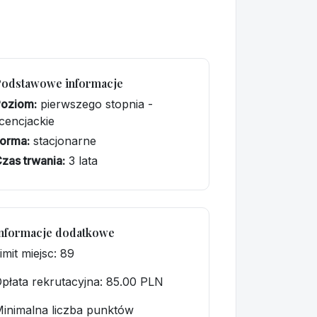
Podstawowe informacje
Poziom:
pierwszego stopnia -
icencjackie
orma:
stacjonarne
zas trwania:
3 lata
nformacje dodatkowe
imit miejsc: 89
płata rekrutacyjna
: 85.00 PLN
inimalna liczba punktów