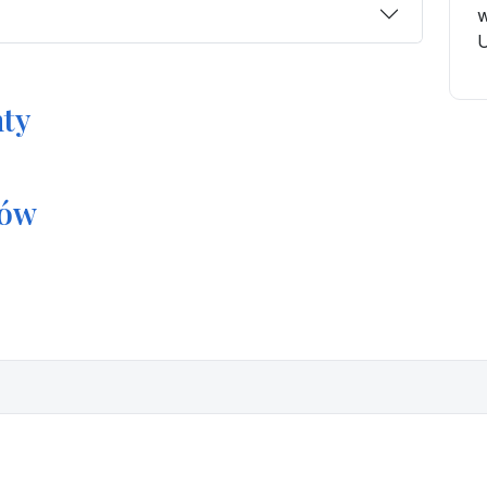
w
U
ty
tów