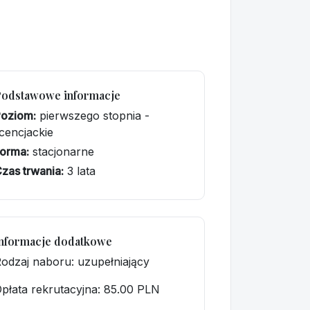
Podstawowe informacje
Poziom:
pierwszego stopnia -
icencjackie
orma:
stacjonarne
zas trwania:
3 lata
nformacje dodatkowe
odzaj naboru: uzupełniający
płata rekrutacyjna
: 85.00 PLN