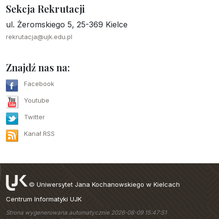
Sekcja Rekrutacji
ul. Żeromskiego 5, 25-369 Kielce
rekrutacja@ujk.edu.pl
Znajdź nas na:
Facebook
Youtube
Twitter
Kanał RSS
©
Uniwersytet Jana Kochanowskiego w Kielcach
Centrum Informatyki UJK
Strona wygenerowana automatycznie 2026-08-09 15:47:51