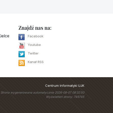
Znajdź nas na:
ielce
Facebook
Youtube
Twitter
Kanał RSS
Centrum Informatyki UJK
Strona wygenerowana automatycznie 2026-08-07 08:32:50
Wyświetleń strony: 749745