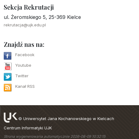
Sekcja Rekrutacji
ul. Żeromskiego 5, 25-369 Kielce
rekrutacja@ujk.edu.pl
Znajdź nas na:
Facebook
Youtube
Twitter
Kanał RSS
©
Uniwersytet Jana Kochanowskiego w Kielcach
Centrum Informatyki UJK
Strona wygenerowana automatycznie 2026-08-09 10:32:15